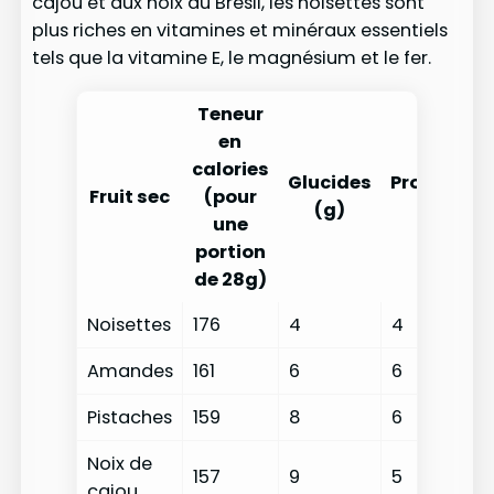
cajou et aux noix du Brésil, les noisettes sont
plus riches en vitamines et minéraux essentiels
tels que la vitamine E, le magnésium et le fer.
Teneur
en
calories
Glucides
Protéines
Fruit sec
(pour
(g)
(g)
une
portion
de 28g)
Noisettes
176
4
4
Amandes
161
6
6
Pistaches
159
8
6
Noix de
157
9
5
cajou