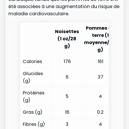
été associées à une augmentation du risque de
maladie cardiovasculaire.
Pommes de
Noisettes
terre (1
(1 oz/28
moyenne/173
g)
g)
Calories
176
161
Glucides
6
37
(g)
Protéines
5
4
(g)
Gras (g)
16
0.2
Fibres (g)
3
4